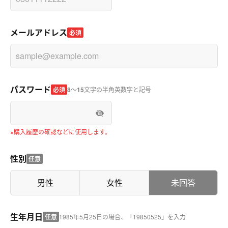
メールアドレス
必須
パスワード
必須
8
～
15
文字の半角英数字と記号
※購入履歴の確認などに使用します。
性別
任意
男性
女性
未回答
生年月日
任意
1985年5月25日の場合、「19850525」を入力